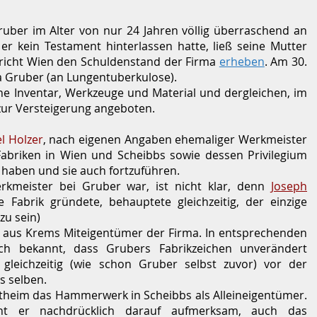
ruber im Alter von nur 24 Jahren völlig überraschend an
er kein Testament hinterlassen hatte, ließ seine Mutter
gericht Wien den Schuldenstand der Firma
erheben
. Am 30.
ia Gruber (an Lungentuberkulose).
che Inventar, Werkzeuge und Material und dergleichen, im
ur Versteigerung angeboten.
l Holzer
, nach eigenen Angaben ehemaliger Werkmeister
Fabriken in Wien und Scheibbs sowie dessen Privilegium
 haben und sie auch fortzuführen.
erkmeister bei Gruber war, ist nicht klar, denn
Joseph
 Fabrik gründete, behauptete gleichzeitig, der einzige
zu sein)
aus Krems Miteigentümer der Firma. In entsprechenden
h bekannt, dass Grubers Fabrikzeichen unverändert
gleichzeitig (wie schon Gruber selbst zuvor) vor der
 selben.
theim das Hammerwerk in Scheibbs als Alleineigentümer.
 er nachdrücklich darauf aufmerksam, auch das