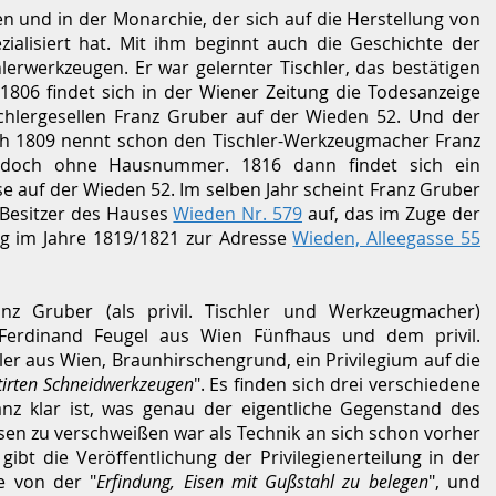
n und in der Monarchie, der sich auf die Herstellung von
zialisiert hat. Mit ihm beginnt auch die Geschichte der
lerwerkzeugen. Er war gelernter Tischler, das bestätigen
1806 findet sich in der Wiener Zeitung die Todesanzeige
chlergesellen Franz Gruber auf der Wieden 52. Und der
ch 1809 nennt schon den Tischler-Werkzeugmacher Franz
edoch ohne Hausnummer. 1816 dann findet sich ein
e auf der Wieden 52. Im selben Jahr scheint Franz Gruber
 Besitzer des Hauses
Wieden Nr. 579
auf, das im Zuge der
 im Jahre 1819/1821 zur Adresse
Wieden, Alleegasse 55
nz Gruber (als privil. Tischler und Werkzeugmacher)
erdinand Feugel aus Wien Fünfhaus und dem privil.
er aus Wien, Braunhirschengrund, ein Privilegium auf die
tirten Schneidwerkzeugen
". Es finden sich drei verschiedene
nz klar ist, was genau der eigentliche Gegenstand des
isen zu verschweißen war als Technik an sich schon vorher
gibt die Veröffentlichung der Privilegienerteilung in der
e von der "
Erfindung, Eisen mit Gußstahl zu belegen
", und