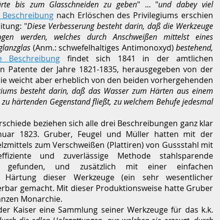
ärte bis zum Glasschneiden zu geben
" ... "
und dabey viel
e Beschreibung
nach Erlöschen des Privilegiums erschien
tung: "
Diese Verbesserung besteht darin, daß die Werkzeuge
ogen werden, welches durch Anschweißen mittelst eines
glanzglas
(Anm.: schwefelhaltiges Antimonoxyd)
bestehend,
te Beschreibung
findet sich 1841 in der amtlichen
nen Patente der Jahre 1821-1835, herausgegeben von der
 sie weicht aber erheblich von den beiden vorhergehenden
egiums besteht darin, daß das Wasser zum Härten aus einem
en zu härtenden Gegenstand fließt, zu welchem Behufe jedesmal
schiede beziehen sich alle drei Beschreibungen ganz klar
nuar 1823. Gruber, Feugel und Müller hatten mit der
zmittels zum Verschweißen (Plattiren) von Gussstahl mit
ffiziente und zuverlässige Methode stahlsparende
en gefunden, und zusätzlich mit einer einfachen
 Härtung dieser Werkzeuge (ein sehr wesentlicher
llierbar gemacht. Mit dieser Produktionsweise hatte Gruber
anzen Monarchie.
 der Kaiser eine Sammlung seiner Werkzeuge für das k.k.