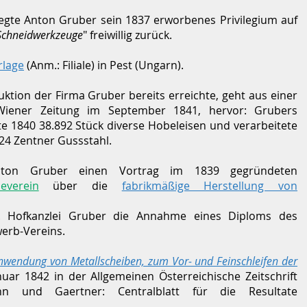
egte Anton Gruber sein 1837 erworbenes Privilegium auf
r Schneidwerkzeuge
" freiwillig zurück.
rlage
(Anm.: Filiale) in Pest (Ungarn).
tion der Firma Gruber bereits erreichte, geht aus einer
 Wiener Zeitung im September 1841, hervor: Grubers
e 1840 38.892 Stück diverse Hobeleisen und verarbeitete
24 Zentner Gussstahl.
ton Gruber einen Vortrag im 1839 gegründeten
everein
über die
fabrikmäßige Herstellung von
k. Hofkanzlei Gruber die Annahme eines Diploms des
erb-Vereins.
Anwendung von Metallscheiben, zum Vor- und Feinschleifen der
nuar 1842 in der Allgemeinen Österreichische Zeitschrift
n und Gaertner: Centralblatt für die Resultate